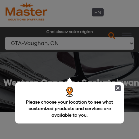
EN
Choisissez votre région
Aller
au
contenu
Western Canada : Saskatchwan
Please choose your location to see what
customized products and services are
available to you.